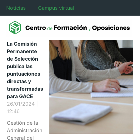
Noticias
Campus virtual
La Comisión
Permanente
de Selección
publica las
puntuaciones
directas y
transformadas
para GACE
26/01/2024
12:46
Gestión de la
Administración
General del