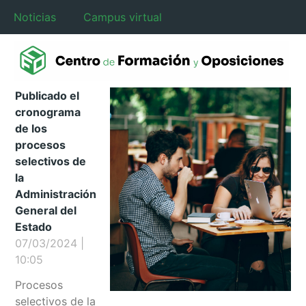
Noticias
Campus virtual
Publicado el
cronograma
de los
procesos
selectivos de
la
Administración
General del
Estado
07/03/2024
10:05
Procesos
selectivos de la