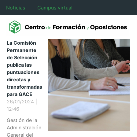
Noticias
Campus virtual
La Comisión
Permanente
de Selección
publica las
puntuaciones
directas y
transformadas
para GACE
26/01/2024
12:46
Gestión de la
Administración
General del